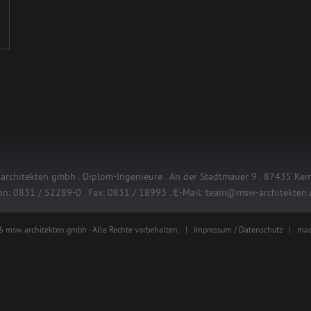
architekten gmbh . Diplom-Ingenieure . An der Stadtmauer 9 . 87435 Ke
on:
0831 / 52289-0
. Fax:
0831 / 18993
. E-Mail:
team@msw-architekten.
 msw architekten gmbh - Alle Rechte vorbehalten. |
Impressum
/
Datenschutz
|
mad