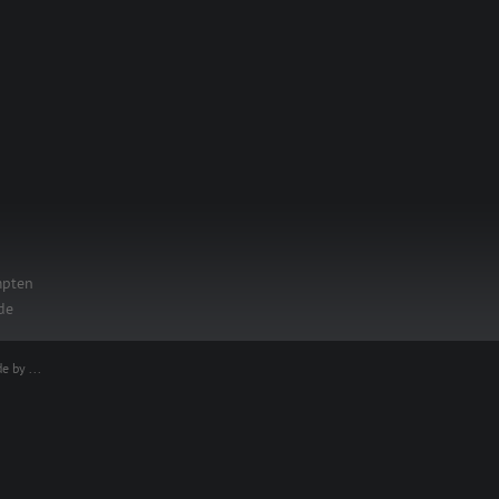
mpten
de
e by ...