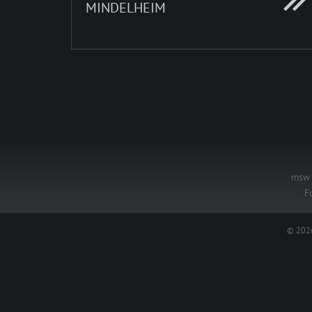
MINDELHEIM
msw 
F
© 2026