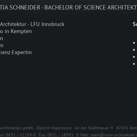
TJA SCHNEIDER - BACHELOR OF SCIENCE ARCHITEK
Architektur - LFU Innsbruck
S
ro in Kempten
en
en
ienz Expertin
architekten gmbh . Diplom-Ingenieure . An der Stadtmauer 9 . 87435 Ke
on:
0831 / 52289-0
. Fax:
0831 / 18993
. E-Mail:
team@msw-architekten.